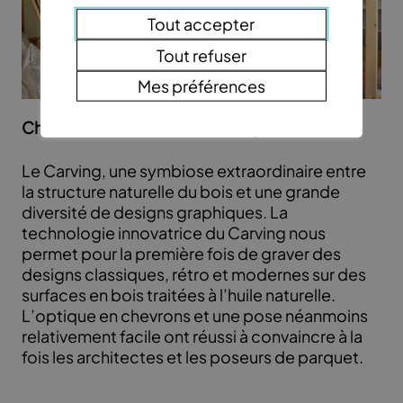
Tout accepter
Tout refuser
Mes préférences
Chêne Vulcano Medium Carving Chevron
Le Carving, une symbiose extraordinaire entre
la structure naturelle du bois et une grande
diversité de designs graphiques. La
technologie innovatrice du Carving nous
permet pour la première fois de graver des
designs classiques, rétro et modernes sur des
surfaces en bois traitées à l’huile naturelle.
L’optique en chevrons et une pose néanmoins
relativement facile ont réussi à convaincre à la
fois les architectes et les poseurs de parquet.