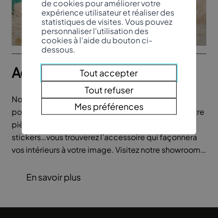
de cookies pour améliorer votre
expérience utilisateur et réaliser des
statistiques de visites. Vous pouvez
personnaliser l'utilisation des
cookies à l'aide du bouton ci-
dessous.
Accessoires
Tout accepter
Tout refuser
Nous vous proposons une palette d’accessoires
Mes préférences
pour apporter la petite touche unique et cosy à votre
pièce. Tapis de milieu, coussins, plaids, bougie,
stickers…vous trouverez l’accessoire qui façonnera
vos intérieurs à votre image. Visitez notre showroom
pour découvrir tous nos accessoires !
En savoir plus