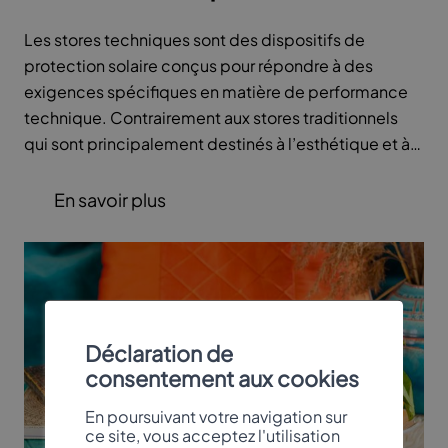
Les stores techniques sont des dispositifs de
protection solaire conçus pour répondre à des
exigences spécifiques en matière de performance
technique. Contrairement aux stores traditionnels
qui sont principalement destinés à l’esthétique et à
la régulation de la lumière, les stores techniques sont
conçus pour offrir des avantages supplémentaires
En savoir plus
tels que la réduction de la chaleur, l’isolation
thermique, la protection contre le vent, la pluie et le
bruit, la résistance aux intempéries et à la corrosion,
ainsi que la sécurité incendie.
Déclaration de
consentement aux cookies
En poursuivant votre navigation sur
ce site, vous acceptez l'utilisation